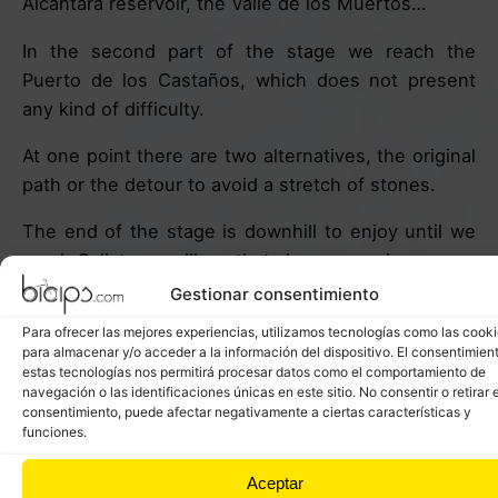
Alcántara reservoir, the Valle de los Muertos…
In the second part of the stage we reach the
Puerto de los Castaños, which does not present
any kind of difficulty.
At one point there are two alternatives, the original
path or the detour to avoid a stretch of stones.
The end of the stage is downhill to enjoy until we
reach Galisteo, a village that always surprises.
Gestionar consentimiento
Para ofrecer las mejores experiencias, utilizamos tecnologías como las cook
para almacenar y/o acceder a la información del dispositivo. El consentimien
estas tecnologías nos permitirá procesar datos como el comportamiento de
navegación o las identificaciones únicas en este sitio. No consentir o retirar e
consentimiento, puede afectar negativamente a ciertas características y
funciones.
Aceptar