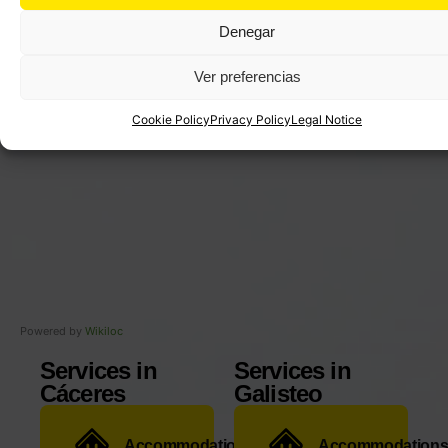
Denegar
Ver preferencias
Cookie Policy
Privacy Policy
Legal Notice
Powered by
Wikiloc
Services in
Services in
Cáceres
Galisteo
Accommodations
Accommodation