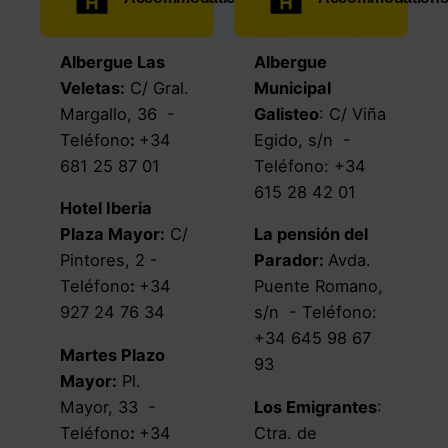
Albergue Las
Albergue
Veletas
:
C/ Gral.
Municipal
Margallo, 36
-
Galisteo
:
C/ Viña
Teléfono
:
+34
Egido, s/n
-
681 25 87 01
Teléfono:
+34
615 28 42 01
Hotel Iberia
Plaza Mayor
:
C/
La pensión del
Pintores, 2
-
Parador
:
Avda.
Teléfono
:
+34
Puente Romano,
927 24 76 34
s/n
- Teléfono:
+34 645 98 67
Martes Plazo
93
Mayor
:
Pl.
Mayor, 33
-
Los Emigrantes
:
Teléfono
:
+34
Ctra. de