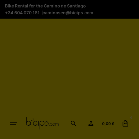
Bike Rental for the Camino de Santiago
+34 604 070 181
caminosen@bicips.com
0
0,00
€