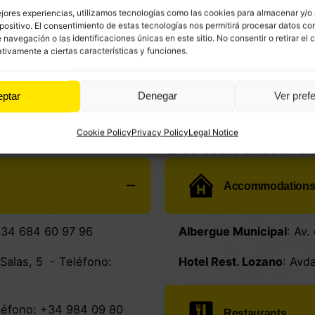
ejores experiencias, utilizamos tecnologías como las cookies para almacenar y/o
positivo. El consentimiento de estas tecnologías nos permitirá procesar datos co
avegación o las identificaciones únicas en este sitio. No consentir o retirar el 
tivamente a ciertas características y funciones.
eptar
Denegar
Ver pref
Cookie Policy
Privacy Policy
Legal Notice
Services in Po
Accommodation
34 684 60 97 96
Albergue Municipal
: Av
 Salas, 5
- Teléfono:
Hotel Rest. Lozano
:
Avda
léfono:
+34 984 09 80
Restaurants