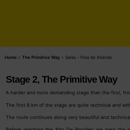
Home
The Primitive Way
Salas – Pola de Allande
Stage 2, The Primitive Way
A harder and more demanding stage than the first, fro
The first 8 km of the stage are quite technical and wi
The route continues along very beautiful and technica
Before reaching the ‘Alto De Porciles’ we pass the j