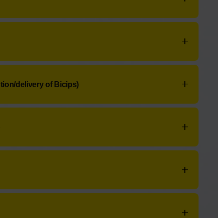
Galicia, 5
- Teléfono:
+34 985 80 71 02
. Diz Tirado, 8, 6
- Teléfono:
+34
985 80 73 05
azo
- Teléfono:
+34 985 80 70 90
 9
- Teléfono:
+34 985 80 74 16
tion/delivery of Bicips)
da. Galicia, 13
- Teléfono:
+34 985 80 70 98
lcalde Ramos, 7
- Teléfono:
+34 985 80 71 58
p
Avda. de Galicia