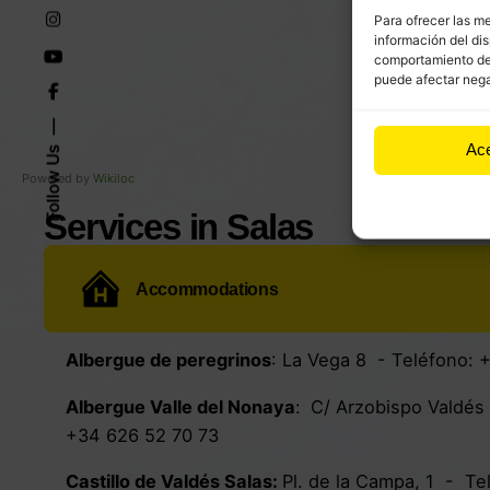
Para ofrecer las m
información del dis
comportamiento de n
puede afectar nega
Ac
Follow Us
Powered by
Wikiloc
Services in Salas
Accommodations
Albergue de peregrinos
:
La Vega 8
- Teléfono:
+
Albergue Valle del Nonaya
:
C/ Arzobispo Valdés
+34 626 52 70 73
Castillo de Valdés Salas
:
Pl. de la Campa, 1
- Te