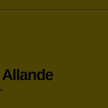
 Allande
la