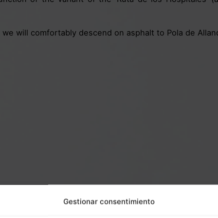
en we will comfortably descend on asphalt to Pola de Allan
Gestionar consentimiento