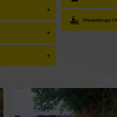
Taxi Nº3 Victor
:
Barrio 
Farmacia Rguez. Peláez
Physiotherapy Cli
47
FisioSport Isaac
:
Pl. He
- Teléfono:
+34 985 83
no:
+34 985 83 22 03