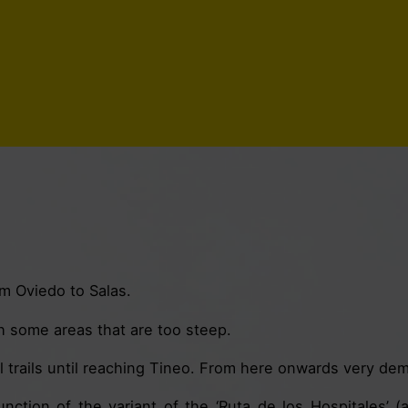
m Oviedo to Salas.
th some areas that are too steep.
l trails until reaching Tineo. From here onwards very d
unction of the variant of the ‘Ruta de los Hospitales’ (