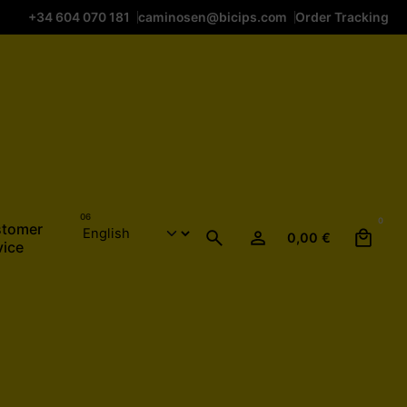
+34 604 070 181
caminosen@bicips.com
Order Tracking
0
tomer
0,00
€
vice