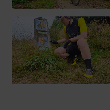
Discover our
bicycle rental service
for the Camino de
Santiago with total safety, comfort and freedom. Enjoy
a unique experience exploring unforgettable
landscapes, historic villages and routes full of nature.
Saddlebags, Bicips and let’s ride!