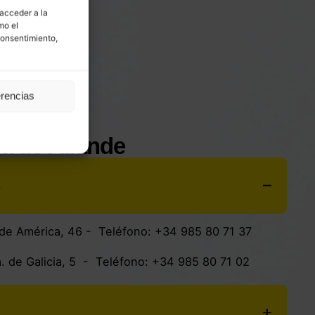
 acceder a la
mo el
consentimiento,
erencias
la de Allande
s
. de América, 46 - Teléfono:
+34 985 80 71 37
. de Galicia, 5
- Teléfono:
+34 985 80 71 02