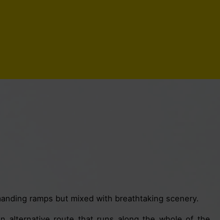
emanding ramps but mixed with breathtaking scenery.
an alternative route that runs along the whole of the