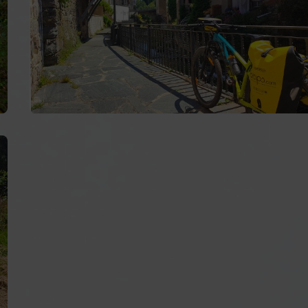
The Silver Way
The Portuguese Way of the coast
The Finisterre Way
The Way of Lighthouses
The Cantabrian Natural Way