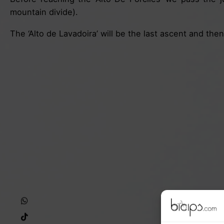
mountain divide).
The ‘Alto de Lavadoira’ will be the last ascent and th