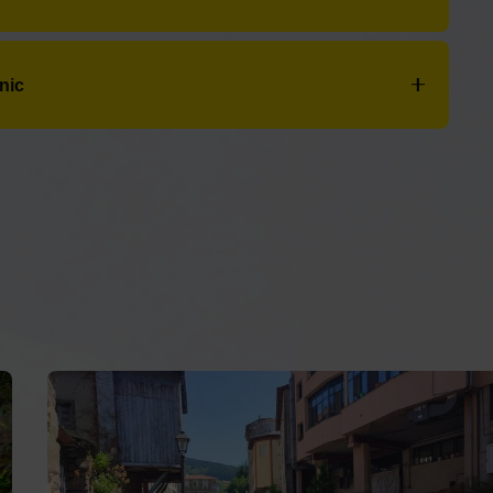
Avellano, 22
- Teléfono:
+34 660 74 56 51
:
Avda. América, 2
- Teléfono:
+34 985 80 70
Contacto
nic
+34 604 070 181
rmanos Cadierno, 9
- Teléfono:
+34 650 57 97 52
WhatsApp
caminosen@bicips.com
27740 Mondoñedo (Lugo)
The French Way
The Northern Way
The Primitive Way