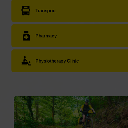
Service not available.
Transport
Estación de Autobuses
:
Avda. del Pontón, 17
Pharmacy
Taxi Pepín
: Teléfono:
+34 619 45 62 43
Farmacia Castañedo Salas
:
Avda. de Galicia, 19
Physiotherapy Clinic
09 16
J Y D Fisioterapia
:
Av. de Chamberí, 16
- Teléfo
Bicycle rental for the Camino de Santiago and cycling
routes in northern Spain
. At Bicips we offer MTB,
electric and gravel bikes fully equipped, serviced and
ready to ride the
French Way
,
Northern Way
,
Portuguese Way
,
Primitive Way
,
Lighthouses Way
or
the
Cantabrian Natural Way
.