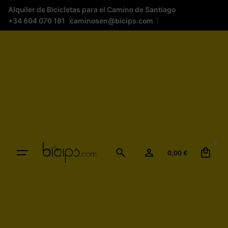
Alquiler de Bicicletas para el Camino de Santiago
+34 604 070 181
caminosen@bicips.com
0
0,00
€