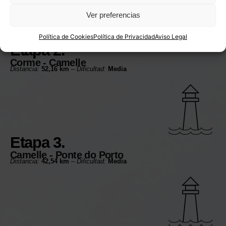
Ver preferencias
Política de Cookies
Política de Privacidad
Aviso Legal
Etapa 2.
Corme - Camelle
Distancia:
52,16 km
–
Dificultad:
Media
Etapa 3.
Camelle - Ponte do Porto
Distancia:
42,54 km
–
Dificultad:
Media