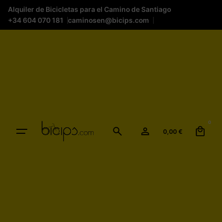
Alquiler de Bicicletas para el Camino de Santiago
+34 604 070 181
caminosen@bicips.com
0
0,00
€