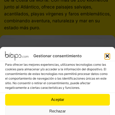
junto al Atlántico, ofrece paisajes salvajes,
acantilados, playas vírgenes y faros emblemáticos,
combinando aventura, naturaleza y mar en su
estado más puro.
Inicio
Camiño dos Faros
Gestionar consentimiento
Para ofrecer las mejores experiencias, utilizamos tecnologías como las
cookies para almacenar y/o acceder a la información del dispositivo. El
consentimiento de estas tecnologías nos permitirá procesar datos como
el comportamiento de navegación o las identificaciones únicas en este
sitio. No consentir o retirar el consentimiento, puede afectar
negativamente a ciertas características y funciones.
Etapa 1.
Malpica - Corme
Aceptar
Distancia:
46,9 km
–
Dificultad:
Media
Rechazar