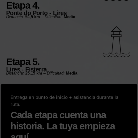
Etapa 4.
Ponte do Porto - Lires
Distancia:
54,5 km
–
Dificultad:
Media
Etapa 5.
Lires - Fisterra
Distancia:
25,15 km
–
Dificultad:
Media
Entrega en punto de inicio + asistencia durante la
ruta.
Cada etapa cuenta una
historia. La tuya empieza
aquí.