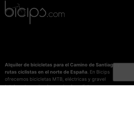
Alquiler de bicicletas para el Camino de Santiago y
rutas ciclistas en el norte de España
. En Bicips
ofrecemos bicicletas MTB, eléctricas y gravel
totalmente equipadas, revisadas y listas para recorrer
el
Camino Francés
,
Camino del Norte
,
Camino
Portugués
,
Camino Primitivo
,
Camino de los Faros
o el
Camino Natural del Cantábrico
.
Descubre nuestro
servicio de alquiler de bicicletas
para
el Camino de Santiago con total seguridad, comodidad