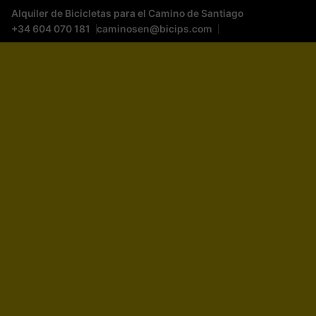
Alquiler de Bicicletas para el Camino de Santiago
+34 604 070 181
caminosen@bicips.com