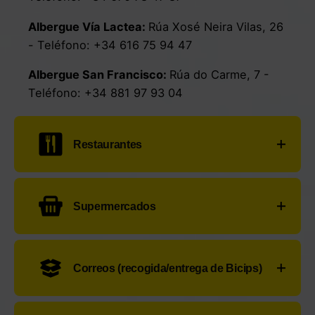
Albergue Vía Lactea:
Rúa Xosé Neira Vilas, 26
- Teléfono:
+34
616 75 94 47
Albergue San Francisco
:
Rúa do Carme, 7
-
Teléfono:
+34 881 97 93 04
Restaurantes
Rúa Fraga do Rei, 14
Restaurante Casa Chelo:
-
Supermercados
Teléfono:
+34
981
5
0 82 48
Parrillada Pulpería Europa
:
Rúa Luís Seoane,
Eroski
:
Rúa Padre Pardo 39
-
Teléfono:
+34
3
-
Teléfono:
+34 981 93 88 72
Correos (recogida/entrega de Bicips)
981 50 82 15
Casa Nené
:
Rúa Cima do Lugar, 1
- Teléfono:
Froiz
:
Crta de Lugo 51-53
-
Teléfono:
+34
+34 981 50 81 07
Oficina de Correos
:
Rúa de Ramón Franco, 38