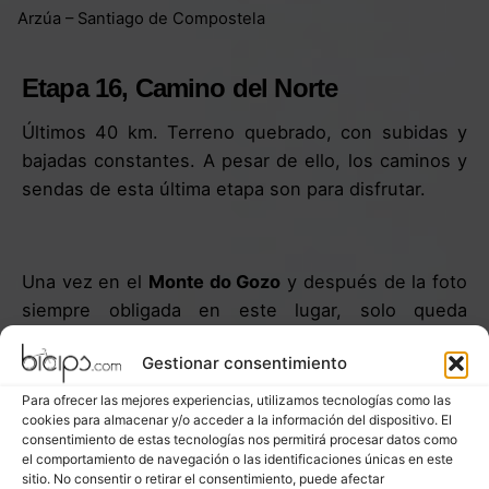
Arzúa – Santiago de Compostela
Etapa 16, Camino del Norte
Últimos 40 km. Terreno quebrado, con subidas y
bajadas constantes. A pesar de ello, los caminos y
sendas de esta última etapa son para disfrutar.
Una vez en el
Monte do Gozo
y después de la foto
siempre obligada en este lugar, solo queda
disfrutar de la bajada a
Santiago
y del serpenteo
Gestionar consentimiento
en sus calles empedradas hasta llegar a la
Praza
do Obradoiro
para contemplar su maravillosa
Para ofrecer las mejores experiencias, utilizamos tecnologías como las
cookies para almacenar y/o acceder a la información del dispositivo. El
belleza y empezar a recordar todas las vivencias
consentimiento de estas tecnologías nos permitirá procesar datos como
del Camino.
el comportamiento de navegación o las identificaciones únicas en este
sitio. No consentir o retirar el consentimiento, puede afectar