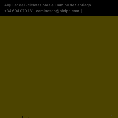
Alquiler de Bicicletas para el Camino de Santiago
+34 604 070 181
caminosen@bicips.com
0