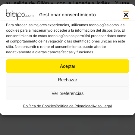
su salida de Gijón y con la llegada a Avilés. Y una
segunda parte que nada tiene que ver. El paisaje
Gestionar consentimiento
será de nuevo similar al vivido desde el principio,
Para ofrecer las mejores experiencias, utilizamos tecnologías como las
donde empezarán de nuevo las maravillosas y
cookies para almacenar y/o acceder a la información del dispositivo. El
vistosas playas asturianas como la de Salinas o Sta.
consentimiento de estas tecnologías nos permitirá procesar datos como
el comportamiento de navegación o las identificaciones únicas en este
María del Mar.
sitio. No consentir o retirar el consentimiento, puede afectar
negativamente a ciertas características y funciones.
Aceptar
El Camino vuelve hacia el interior con alguna
subida más hasta llegar al precioso y bucólico
Rechazar
pueblo de Cudillero para el cual se hay que desviar
un poco del trazado original.
Ver preferencias
Política de Cookies
Política de Privacidad
Aviso Legal