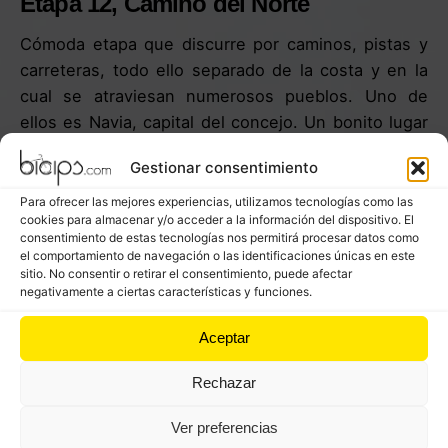
Etapa 12, Camino del Norte
Cómoda etapa que discurre por caminos, pistas y
carreteras, todo ello separado de la costa y en la
cual se atraviesan numerosos pueblos. Uno de
ellos es Navia, capital del concejo. Un bonito lugar
para visitar y donde hay todo tipo de servicios.
Gestionar consentimiento
A medida que se atraviesan más pueblos el camino
Para ofrecer las mejores experiencias, utilizamos tecnologías como las
cada vez se hace más llano y cómodo, ya que el
cookies para almacenar y/o acceder a la información del dispositivo. El
consentimiento de estas tecnologías nos permitirá procesar datos como
desnivel es negativo hasta llegar a Tapia. Ésta es
el comportamiento de navegación o las identificaciones únicas en este
una villa marinera en la que se puede disfrutar de
sitio. No consentir o retirar el consentimiento, puede afectar
negativamente a ciertas características y funciones.
sus preciosas playas, paseo, puerto, faro…
Aceptar
Rechazar
Ver preferencias