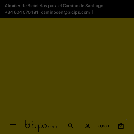
Alquiler de Bicicletas para el Camino de Santiago
+34 604 070 181
caminosen@bicips.com
0
0,00
€