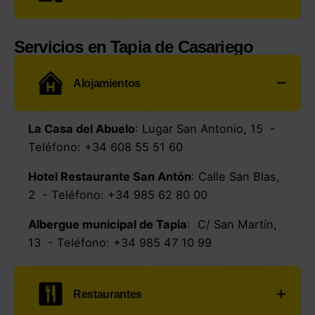
Taxis Valdés 7 plazas
:
Camino de la Pateta, 8
Farmacia Ferreiro
:
Av. Galicia, 26
- Teléfono:
- Teléfono:
+34 644 74 64 42
Fisioterapia Fisiovaldés
:
Av. de Galicia, 11,
+34 985 64 05 85
Servicios en Tapia de Casariego
Bajo
-
Teléfono:
+34 985 64 08 38
Taxi Cotarelo Luarca
:
Paseo Gómez
-
Farmacia Mittelbrunn
:
C. Ramón Asenjo, 30
-
Teléfono:
+34
644 60 67 08
Alojamientos
Teléfono:
+34 985 64 00 73
La Casa del Abuelo
:
Lugar San Antonio, 15
-
Teléfono:
+34 608 55 51 60
Hotel Restaurante San Antón
:
Calle San Blas,
2
- Teléfono:
+34 985 62 80 00
Albergue municipal de Tapia
:
C/ San Martín,
13
- Teléfono:
+34 985 47 10 99
Restaurantes