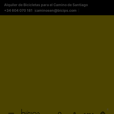
Alquiler de Bicicletas para el Camino de Santiago
+34 604 070 181
caminosen@bicips.com
0