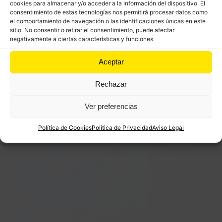
cookies para almacenar y/o acceder a la información del dispositivo. El
especiales y donde se encuentra la monumental
consentimiento de estas tecnologías nos permitirá procesar datos como
el comportamiento de navegación o las identificaciones únicas en este
«
Praia das Catedrais»
con sus arcos y bóvedas
sitio. No consentir o retirar el consentimiento, puede afectar
espectaculares. Continua el camino pegado al mar
negativamente a ciertas características y funciones.
hasta descubrir la villa marinera de
Rinlo
(capital del
Aceptar
arroz caldoso) la cual se cruza por sus estrechas
calles para luego seguir en busca de los dos faros
Rechazar
de
Illa Pancha.
A dos kilómetros se llega al puente
«Ponte dos Santos» y
Ribadeo
, localidad llena de
Ver preferencias
vida, con una rica gastronomía, con monumentos
por descubrir y con sus peculiares casas indianas.
Política de Cookies
Política de Privacidad
Aviso Legal