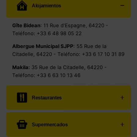
Alojamientos
Gîte Bidean
:
11 Rue d'Espagne, 64220
-
Teléfono:
+33 6 48 98 05 22
Albergue Municipal SJPP
:
55 Rue de la
Citadelle, 64220
- Teléfono:
+33 6 17 10 31 89
Makila:
35 Rue de la Citadelle, 64220
-
Teléfono:
+33 6 63 10 13 46
Restaurantes
Restaurante Oillarburu:
8 Rue de l'Église,
Supermercados
64220
- Teléfono:
+33 5 59 37 06 44