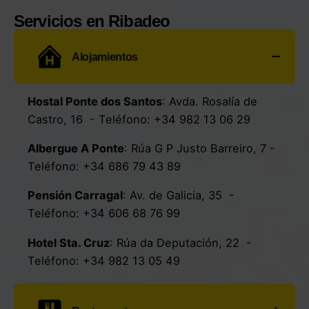
NO DISPONIBLE
Gaulle, 64220
- Teléfono:
+33 5 59 37 02 81
Servicios en Ribadeo
Alojamientos
Hostal Ponte dos Santos
:
Avda. Rosalía de
Castro, 16
- Teléfono:
+34 982 13 06 29
Albergue A Ponte
:
Rúa G P Justo Barreiro, 7
-
Teléfono:
+34 686 79 43 89
Pensión Carragal
:
Av. de Galicia, 35
-
Teléfono:
+34 606 68 76 99
Hotel Sta. Cruz
:
Rúa da Deputación, 22
-
Teléfono:
+34 982 13 05 49