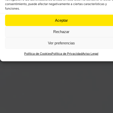
Una vez superado este punto, comienza la
consentimiento, puede afectar negativamente a ciertas características y
funciones.
segunda parte de la etapa para disfrutar entre
bajadas y llaneos hasta llegar a la preciosa ciudad
Aceptar
de
Salamanca
.
Rechazar
Ver preferencias
Política de Cookies
Política de Privacidad
Aviso Legal