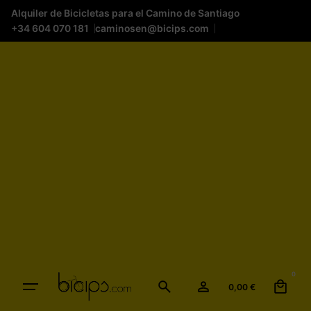
Alquiler de Bicicletas para el Camino de Santiago
+34 604 070 181
caminosen@bicips.com
0
0,00
€