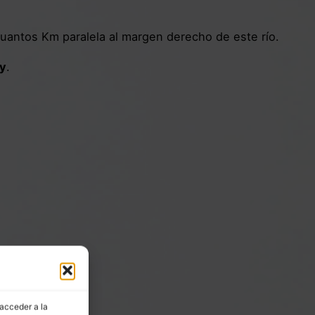
s cuantos Km paralela al margen derecho de este río.
y
.
 acceder a la