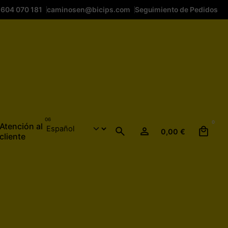
 604 070 181
caminosen@bicips.com
Seguimiento de Pedidos
0
Atención al
0,00
€
cliente