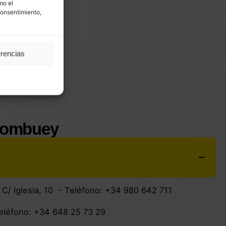
mo el
consentimiento,
erencias
 Mombuey
:
C/ Iglesia, 10
- Teléfono:
+34 980 642 711
Teléfono:
+34 648 25 73 29