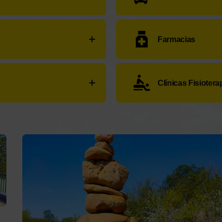
78 26 55 65
Taxis en Mombuey 8 pl
Farmacias
29 30
Eurotaxis Carballeda Sa
:
+34 980 59 00 60
Farmacia Ares Juan
:
Car
Clínicas Fisiotera
55
Servicio no disponible.