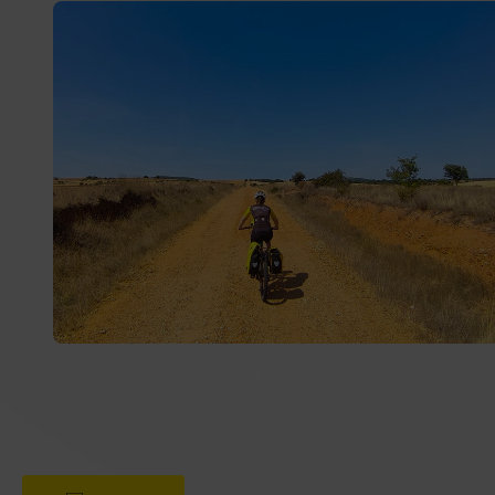
y libertad. Vive una experiencia única recorriendo
paisajes inolvidables, pueblos históricos y rutas llenas
de naturaleza.
¡Alforjas, Bicips y a rodar!