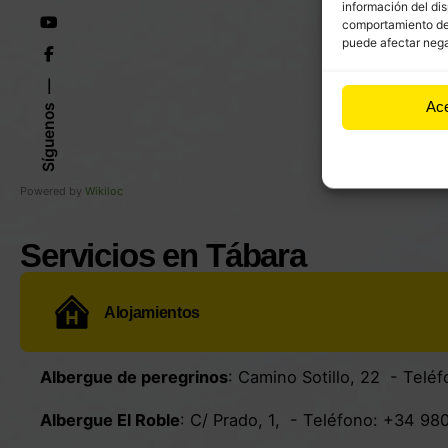
información del dis
comportamiento de n
puede afectar nega
Ac
Síguenos
Powered by
Wikiloc
Servicios en Tábara
Alojamientos
Albergue de peregrinos
:
Camino Sotillo, 22
- Teléf
Albergue El Roble
:
C/ Prado, 1
, - Teléfono:
+34 980