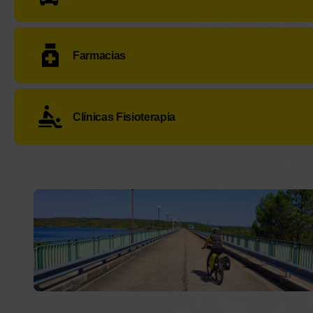
Taxi Tábara
:
Pl. John Williams, 10
- Teléfono:
+34 6
Farmacias
Farmacia Tábara Anabel
:
Pl. Mayor, 23
- Teléfono
Clínicas Fisioterapia
Servicio no disponible.
Alquiler de bicicletas para el Camino de Santiago y
rutas ciclistas en el norte de España
. En Bicips
ofrecemos bicicletas MTB, eléctricas y gravel
totalmente equipadas, revisadas y listas para recorrer
el
Camino Francés
,
Camino del Norte
,
Camino
Portugués
,
Camino Primitivo
,
Camino de los Faros
o el
Camino Natural del Cantábrico
.
Descubre nuestro
servicio de alquiler de bicicletas
para
el Camino de Santiago con total seguridad, comodidad