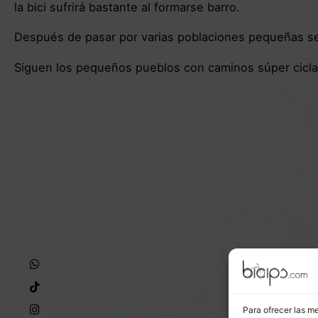
la bici sufrirá bastante al formarse barro.
Después de pasar por varias poblaciones pequeñas s
Siguen los pequeños pueblos con caminos súper cicla
Para ofrecer las m