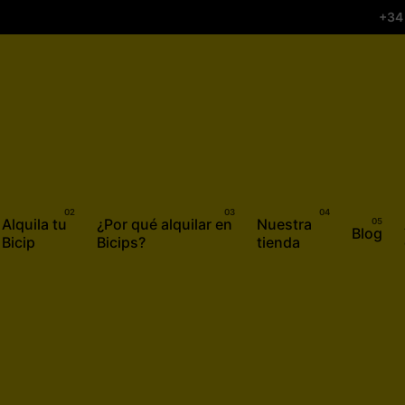
+34
Alquila tu
¿Por qué alquilar en
Nuestra
Blog
Bicip
Bicips?
tienda