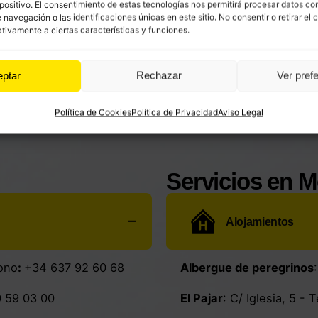
positivo. El consentimiento de estas tecnologías nos permitirá procesar datos co
avegación o las identificaciones únicas en este sitio. No consentir o retirar el 
tivamente a ciertas características y funciones.
eptar
Rechazar
Ver pref
Política de Cookies
Política de Privacidad
Aviso Legal
Servicios en
Alojamientos
ono
:
+34 637 92 60 68
Albergue de peregrinos
 59 03 00
El Pajar
: C/ Iglesia, 5 - 