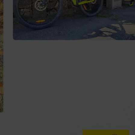
Camino de Fisterra y Muxía
Camiño dos Faros
Camino Natural del Cantábrico