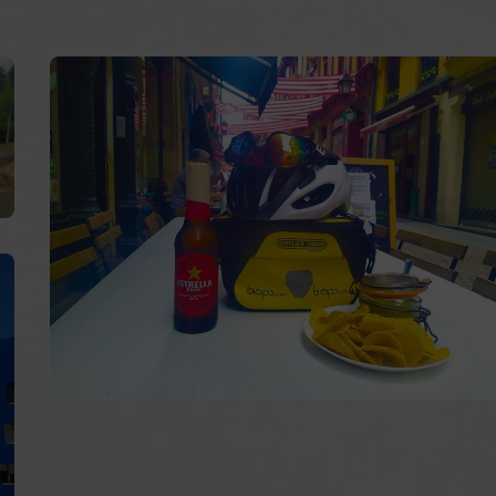
Fisiobilbao
:
Gran Vía de
Teléfono:
+34 620 35 8
Akiles Fisioterapia
:
Unam