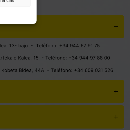
erencias
ilbao
lea, 13- bajo
- Teléfono:
+34 944 67 91 75
rtekale Kalea, 15
- Teléfono:
+34 944 97 88 00
: Kobeta Bidea, 44A - Teléfono:
+34 609 031 526
ez Arias Kalea, 64
- Teléfono:
+34 944 39 32 15
Olabeaga Kaia, 22
- Teléfono:
+34 662 30 09 94