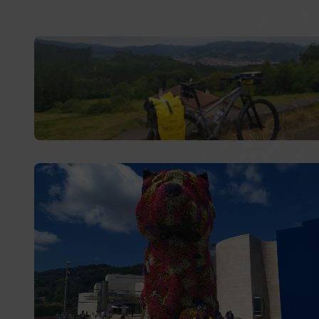
946 16 60 32
Aluguer de bicicletas para o Caminho de Santiago e
rotas ciclistas no norte de Espanha
. Na Bicips
oferecemos bicicletas MTB, elétricas e gravel
totalmente equipadas, revisadas e prontas para
percorrer o
Caminho Francês
,
Caminho do Norte
,
Caminho Português
,
Caminho Primitivo
,
Caminho dos
Faróis
ou o
Caminho Natural do Cantábrico
.
Descubra o nosso
serviço de aluguer de bicicletas
para
o Caminho de Santiago com total segurança, conforto e
liberdade. Viva uma experiência única percorrendo
paisagens inesquecíveis, vilas históricas e rotas cheias
de natureza.
Alforges, Bicips e vamos pedalar!