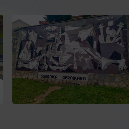
 Don Diego López de Haro, 17, Departamento 616
-
4 15
uno Miguel Plaza, 2
- Teléfono:
+34 944 02 99 81
Caminho Francês
Caminho do Norte
Caminho Primitivo
Caminho Via da Prata
Caminho Português pela Costa
Caminho de Fisterra e Muxía
Caminho dos Faróis
Caminho natural do Cantábrico