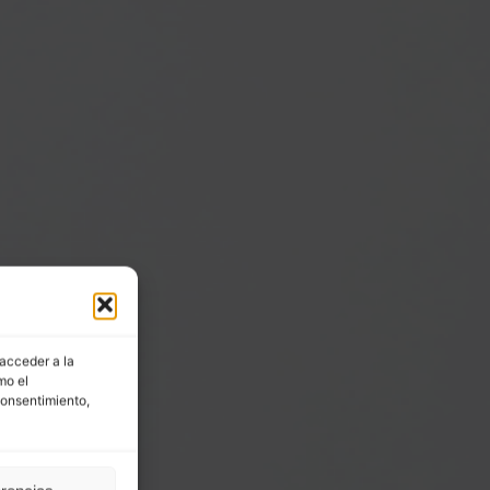
 acceder a la
mo el
consentimiento,