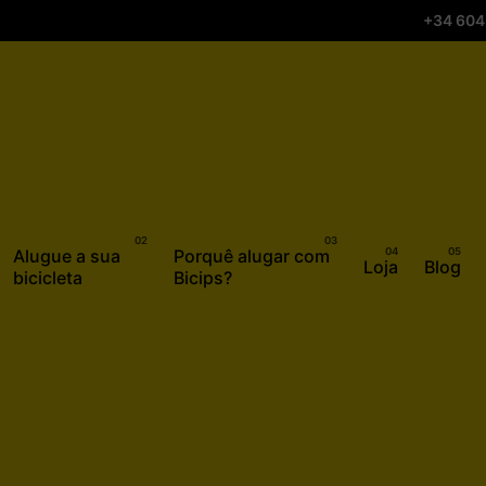
+34 604
Alugue a sua
Porquê alugar com
Loja
Blog
bicicleta
Bicips?