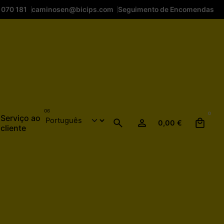
 070 181
caminosen@bicips.com
Seguimento de Encomendas
0
Serviço ao
0,00
€
cliente