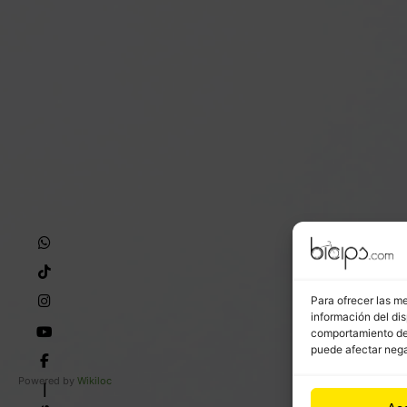
Para ofrecer las m
información del dis
comportamiento de n
puede afectar nega
Powered by
Wikiloc