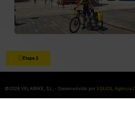
Etapa 2
©2026 VELAIBIKE, S.L. - Desenvolvido por
EQUOS, Agência D