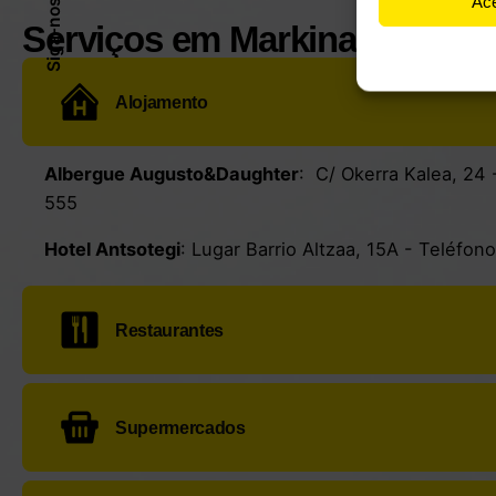
Ac
Siga-nos
Serviços em Markina
Alojamento
Albergue Augusto&Daughter
: C/ Okerra Kalea, 24 
555
Hotel Antsotegi
:
Lugar Barrio Altzaa, 15A
- Teléfon
Restaurantes
Itsas Lur
:
Agustin Deuna Kalea, 1
- Teléfono:
+34 
Supermercados
Rest. Nico Jatetxe
:
Abesua Kalea, 2
- Teléfono:
+3