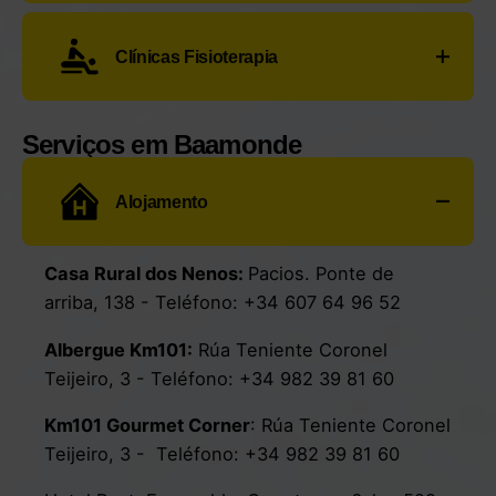
+34 629 41 82 51
Fernanda Rego Valcarce:
Rúa Lence Santar, 11
Taxi Pablo
:
Cam. do Sabelo, 2, 2D
- Teléfono:
Clínicas Fisioterapia
-
Teléfono:
+34 982 52 10 55
.
+34 659 49 66 30
Farmacia Celsa Martínez:
Praza da Catedral, 1
Fisioval:
Obispo Sarmiento, 4 Bajo - Teléfono:
- Teléfono:
+34 982 52 10 83
.
Serviços em Baamonde
+34 982 521 364
M Jesús Rivas Lombardero:
Rúa Progreso, 7
-
Alojamento
Teléfono:
+34 982 52 10 25
Casa Rural dos Nenos:
Pacios. Ponte de
arriba, 138
- Teléfono:
+34 607 64 96 52
Albergue Km101:
Rúa Teniente Coronel
Teijeiro, 3
-
Teléfono:
+34 982 39 81 60
Km101 Gourmet Corner
:
Rúa Teniente Coronel
Teijeiro, 3
- Teléfono:
+34 982 39 81 60