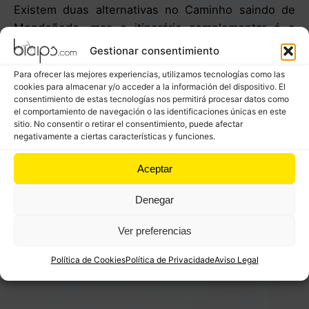
Existem duas alternativas no Caminho saindo de
Mondoñedo, mas o itinerário complementar é o
escolhido pela maioria dos peregrinos. Uma vez
Gestionar consentimiento
subida, a etapa percorre estradas e caminhos que
Para ofrecer las mejores experiencias, utilizamos tecnologías como las
nos fazem desfrutar da bicicleta.
cookies para almacenar y/o acceder a la información del dispositivo. El
consentimiento de estas tecnologías nos permitirá procesar datos como
Passa por Vilalba, capital da comarca e famosa pelo
el comportamiento de navegación o las identificaciones únicas en este
sitio. No consentir o retirar el consentimiento, puede afectar
seu queijo “afumado” com D.O. San Simón da Costa
negativamente a ciertas características y funciones.
onde se pode fazer uma pausa e visitar a “Torre
dos Andrade” e depois retomar os 20 km cómodos
Aceptar
e bastante planos que restam até Baamonde.
Denegar
Ver preferencias
Política de Cookies
Política de Privacidade
Aviso Legal