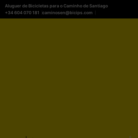
Aluguer de Bicicletas para o Caminho de Santiago
+34 604 070 181
caminosen@bicips.com
0