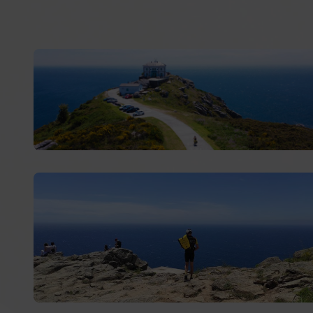
Aluguer de bicicletas para o Caminho de Santiago e
Serviço não disponível.
rotas ciclistas no norte de Espanha
. Na Bicips
oferecemos bicicletas MTB, elétricas e gravel
totalmente equipadas, revisadas e prontas para
percorrer o
Caminho Francês
,
Caminho do Norte
,
Caminho Português
,
Caminho Primitivo
,
Caminho dos
Faróis
ou o
Caminho Natural do Cantábrico
.
Descubra o nosso
serviço de aluguer de bicicletas
para
o Caminho de Santiago com total segurança, conforto e
liberdade. Viva uma experiência única percorrendo
paisagens inesquecíveis, vilas históricas e rotas cheias
de natureza.
Alforges, Bicips e vamos pedalar!