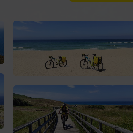
Farmacia Ana Belén Val
Fisio Ángela
:
Camiño Bar