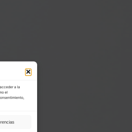
 acceder a la
mo el
consentimiento,
erencias