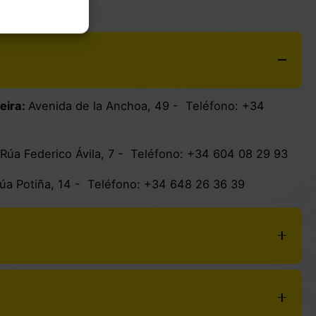
sterra
eira
:
Avenida de la Anchoa, 49
- Teléfono:
+34
Rúa Federico Ávila, 7
- Teléfono:
+34 604 08 29 93
úa Potiña, 14
- Teléfono:
+34 648 26 36 39
8
- Teléfono:
+34 981 74 06 83
aseo Ribeira, 22
- Teléfono:
+34 644 04 02 94