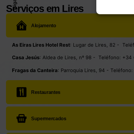
Serviços em Lires
Alojamento
As Eiras Lires Hotel Rest
:
Lugar de Lires, 82
- Telé
Casa Jesús
:
Aldea de Lires, nº 98
- Teléfono:
+34 
Fragas da Canteira
:
Parroquia Lires, 94
- Teléfono
Restaurantes
O Recuncho de Lires
:
Parroquia Lires, 89
- Teléfon
Supermercados
Rest. As Eras:
Parroquia Lires
- Teléfono:
+34 981 