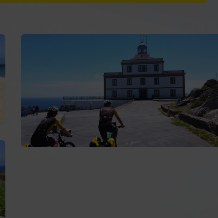
:
Rúa Real, 41
- Teléfono:
+34 981 74 01 04
cia, 15, Bajo
Teléfono:
+34 607 38 39 21
Caminho Francês
Caminho do Norte
Caminho Primitivo
Caminho Via da Prata
Caminho Português pela Costa
Caminho de Fisterra e Muxía
Caminho dos Faróis
Caminho natural do Cantábrico