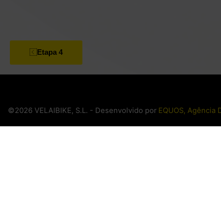
Etapa 4
©2026 VELAIBIKE, S.L. - Desenvolvido por
EQUOS, Agência D