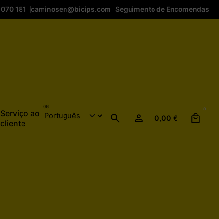
 070 181
caminosen@bicips.com
Seguimento de Encomendas
0
Serviço ao
0,00
€
cliente