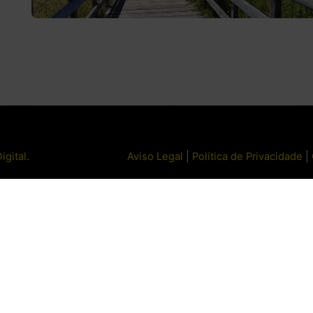
igital
.
Aviso Legal
|
Política de Privacidade
|