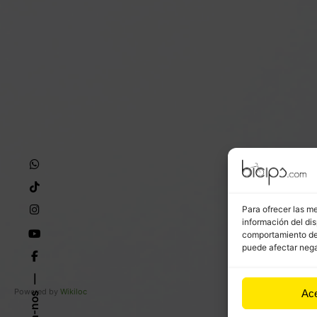
Para ofrecer las m
información del dis
comportamiento de n
puede afectar nega
Powered by
Wikiloc
Ac
Siga-nos