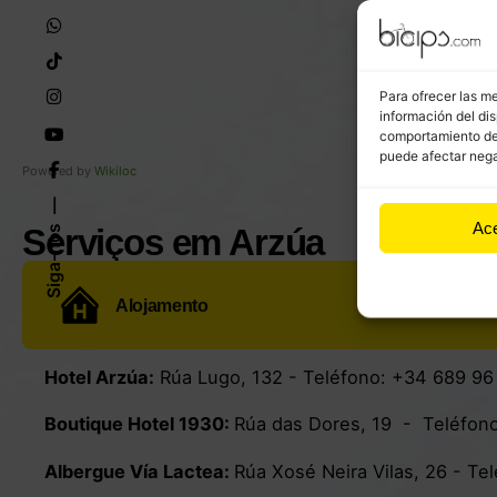
Para ofrecer las m
información del dis
comportamiento de n
puede afectar nega
Powered by
Wikiloc
Ac
Serviços em Arzúa
Siga-nos
Alojamento
Hotel Arzúa
:
Rúa Lugo, 132
-
Teléfono:
+34 689 96
Boutique Hotel 1930:
Rúa das Dores, 19
- Teléfon
Albergue Vía Lactea:
Rúa Xosé Neira Vilas, 26
- Tel