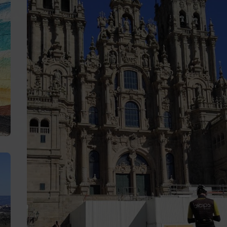
Caminho Francês
Caminho do Norte
Caminho Primitivo
Caminho Via da Prata
Caminho Português pela Costa
Caminho de Fisterra e Muxía
Caminho dos Faróis
Caminho natural do Cantábrico