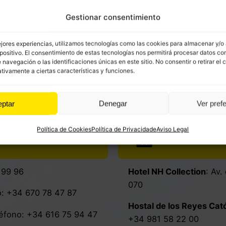
Gestionar consentimiento
ejores experiencias, utilizamos tecnologías como las cookies para almacenar y/o
positivo. El consentimiento de estas tecnologías nos permitirá procesar datos co
avegación o las identificaciones únicas en este sitio. No consentir o retirar el 
tivamente a ciertas características y funciones.
eptar
Denegar
Ver pref
Serviços em S
Política de Cookies
Política de Privacidade
Aviso Legal
Alojamento
 99 96
Hotel NH Collection
:
Av.
070
o:
+34
670 78 47 87
Hostal de los Reyes Cat
éfono:
+34
616 75 94 47
+34 981 58 22 00