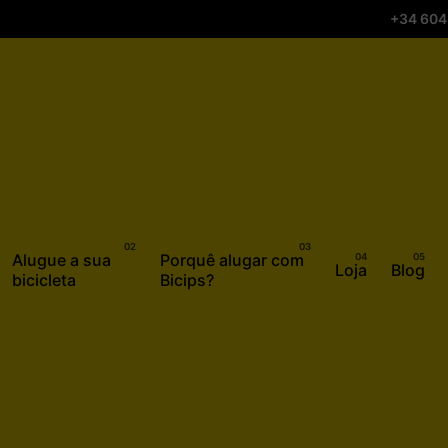
+34 604
Alugue a sua
Porquê alugar com
Loja
Blog
bicicleta
Bicips?