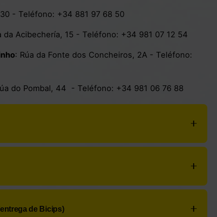
 30
- Teléfono:
+34 881 97 68 50
 da Acibechería, 15
- Teléfono:
+34 981 07 12 54
inho
:
Rúa da Fonte dos Concheiros, 2A
- Teléfono:
úa do Pombal, 44
- Teléfono:
+34 981 06 76 88
Praza de Fonseca 7
-
Teléfono:
+34 981 57 22 57
vantes
- Teléfono:
+34 981 58 29 50
o 42
- Teléfono:
+34 981 58 10 09
- Teléfono:
+34 981 58 70 11
/entrega de Bicips)
 Nova de Abaixo 3
- Teléfono:
+34 981 59 98 55