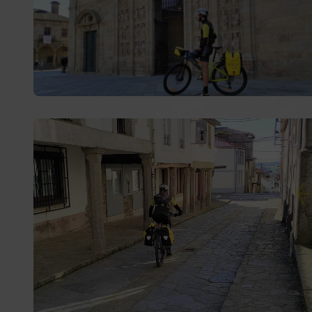
oferecemos bicicletas MTB, elétricas e gravel
totalmente equipadas, revisadas e prontas para
percorrer o
Caminho Francês
,
Caminho do Norte
,
Caminho Português
,
Caminho Primitivo
,
Caminho dos
Faróis
ou o
Caminho Natural do Cantábrico
.
Descubra o nosso
serviço de aluguer de bicicletas
para
o Caminho de Santiago com total segurança, conforto e
liberdade. Viva uma experiência única percorrendo
paisagens inesquecíveis, vilas históricas e rotas cheias
de natureza.
Alforges, Bicips e vamos pedalar!