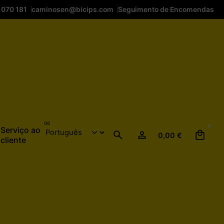
 070 181
caminosen@bicips.com
Seguimento de Encomendas
0
Serviço ao
0,00
€
cliente