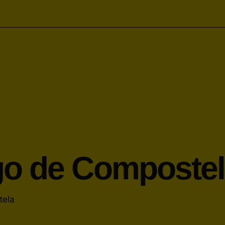
go de Composte
tela