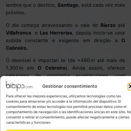
lembra que o destino,
Santiago
, está cada vez mais
próximo.
O dia começa atravessando o vale do
Bierzo
até
Villafranca
e
Las Herrerías
, depois inicia-se uma
subida constante e exigente em direção a
O
Cebreiro.
O desnível é importan te (de +480 m até mais de
1.300 m em
O Cebreiro
). Ainda assim, oferece
paisagens de montanha espetaculares, com
bosques centenários de carvalhos e castanheiros.
Gestionar consentimiento
Para ofrecer las mejores experiencias, utilizamos tecnologías como las
cookies para almacenar y/o acceder a la información del dispositivo. El
consentimiento de estas tecnologías nos permitirá procesar datos como el
comportamiento de navegación o las identificaciones únicas en este sitio. N
consentir o retirar el consentimiento, puede afectar negativamente a ciertas
características y funciones.