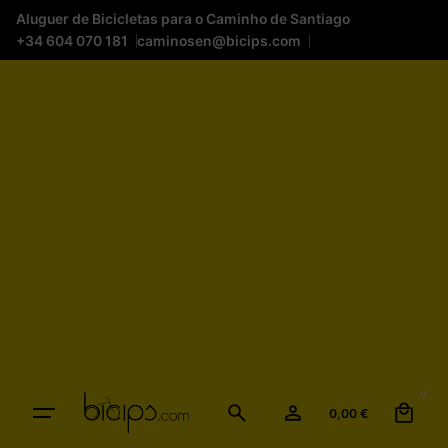
Aluguer de Bicicletas para o Caminho de Santiago
+34 604 070 181
caminosen@bicips.com
0
0,00
€