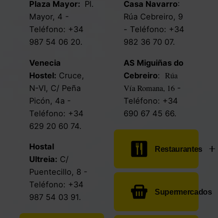
Plaza Mayor
:
Pl.
Casa Navarro
:
Mayor, 4
-
Rúa Cebreiro, 9
Teléfono:
+34
- Teléfono:
+34
987 54 06 20
.
982 36 70 07
.
Venecia
AS Miguiñas do
Rúa
Hostel
:
Cruce,
Cebreiro
:
Vía Romana, 16
N-VI, C/ Peña
-
Picón, 4a
-
Teléfono:
+34
Teléfono:
+34
690 67 45 66
.
629 20 60 74
.
Hostal
Restaurantes
Ultreia
:
C/
Puentecillo, 8
-
Taberna
Teléfono:
+34
Supermercados
Moreno:
O
987 54 03 91
.
Cebreiro
-