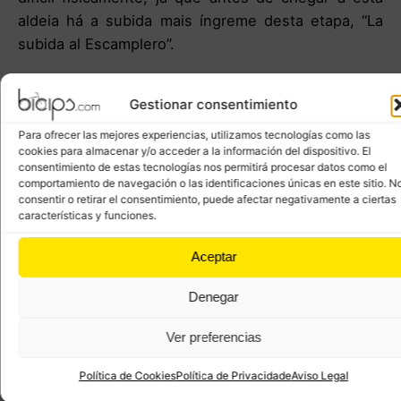
aldeia há a subida mais íngreme desta etapa, “La
subida al Escamplero”.
De Grado a Salas há outra subida importante, “El
Gestionar consentimiento
Alto del Fresno”. A descida deve ser feita com
precaução se o tempo não for favorável, pois pode
Para ofrecer las mejores experiencias, utilizamos tecnologías como las
ser perigosa em condições de lama.
cookies para almacenar y/o acceder a la información del dispositivo. El
consentimiento de estas tecnologías nos permitirá procesar datos como el
comportamiento de navegación o las identificaciones únicas en este sitio. N
O resto do Caminho é tranquilo e com alguma
consentir o retirar el consentimiento, puede afectar negativamente a ciertas
subida.
características y funciones.
Aceptar
Denegar
Ver preferencias
Política de Cookies
Política de Privacidade
Aviso Legal