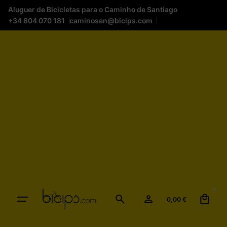
Aluguer de Bicicletas para o Caminho de Santiago
+34 604 070 181
caminosen@bicips.com
0
0,00
€