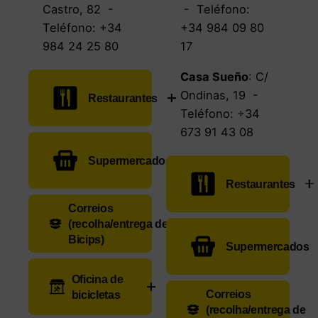
Castro, 82
-
- Teléfono:
Teléfono:
+34
+34 984 09 80
984 24 25 80
17
Casa Sueño
:
C/
Ondinas, 19
-
Restaurantes
Teléfono:
+34
673 91 43 08
El Patio de los
Supermercados
Naranjos
:
C/
Jovellanos, 4
-
Restaurantes
Teléfono:
+34
Alimerka
:
C/
Correios
684 60 75 06
.
(recolha/entrega de
Rosal, 58
-
Casa
Bicips)
Teléfono:
+34
Supermercados
Rest. El
Pachón:
C/ de
985 75 56 17
Fartuquín
:
C/
la Campa, 4
-
Oficina de
Oficina de
Carpio, 19
-
Teléfono:
+34
Correos
:
C/
Dia
:
Avda.
Alimerka
:
C/
Correios
bicicletas
Teléfono:
+34
985 83 00 36
Trece Rosas, 2
(recolha/entrega de
Valentín Masip, 7
Comandante