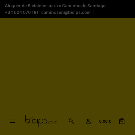
Aluguer de Bicicletas para o Caminho de Santiago
+34 604 070 181
caminosen@bicips.com
0
0,00
€