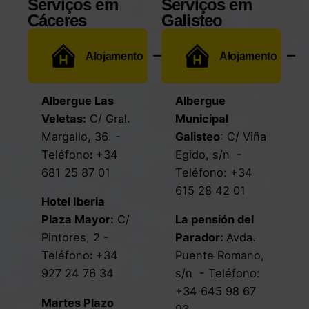
Serviços em
Serviços em
Cáceres
Galisteo
Alojamento
Alojamento
Albergue Las
Albergue
Veletas
:
C/ Gral.
Municipal
Margallo, 36
-
Galisteo
:
C/ Viña
Teléfono
:
+34
Egido, s/n
-
681 25 87 01
Teléfono:
+34
615 28 42 01
Hotel Iberia
Plaza Mayor
:
C/
La pensión del
Pintores, 2
-
Parador
:
Avda.
Teléfono
:
+34
Puente Romano,
927 24 76 34
s/n
- Teléfono:
+34 645 98 67
Martes Plazo