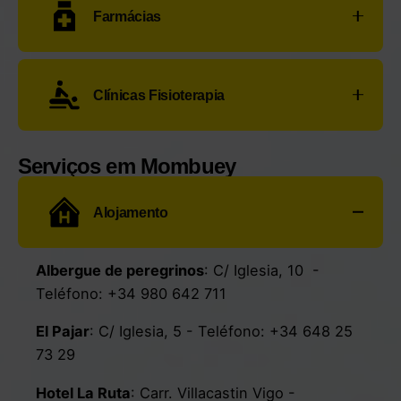
Farmácias
+34 678 26 55 65
Farmacia Tábara Anabel
:
Pl. Mayor, 23
-
Clínicas Fisioterapia
Teléfono:
+34 980 59 00 60
Serviço não disponível.
Serviços em Mombuey
Alojamento
Albergue de peregrinos
:
C/ Iglesia, 10
-
Teléfono:
+34 980 642 711
El Pajar
: C/ Iglesia, 5 - Teléfono:
+34 648 25
73 29
Hotel La Ruta
:
Carr. Villacastin Vigo -