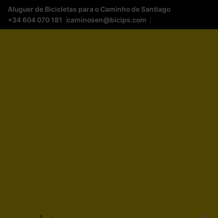
Aluguer de Bicicletas para o Caminho de Santiago
+34 604 070 181
caminosen@bicips.com
0