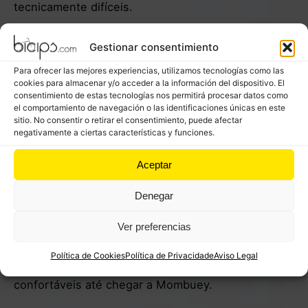
tecnicamente difíceis.
Em termos de paisagem, pode dizer-se que é
Gestionar consentimiento
versátil.
Para ofrecer las mejores experiencias, utilizamos tecnologías como las
De notar que os primeiros quilómetros são em
cookies para almacenar y/o acceder a la información del dispositivo. El
consentimiento de estas tecnologías nos permitirá procesar datos como
terreno argiloso, o que não é problema em tempo
el comportamiento de navegación o las identificaciones únicas en este
seco, mas em condições adversas a transmissão
sitio. No consentir o retirar el consentimiento, puede afectar
negativamente a ciertas características y funciones.
da bicicleta sofrerá muito com a lama.
Aceptar
Depois de passarmos por várias pequenas aldeias,
atravessamos o rio Tera, a partir do qual o percurso
Denegar
se desenvolve durante alguns quilómetros
paralelamente à margem direita deste rio.
Ver preferencias
O percurso continua por pequenas aldeias com
Política de Cookies
Política de Privacidade
Aviso Legal
estradas muito cicláveis e algumas subidas
confortáveis até chegar a Mombuey.