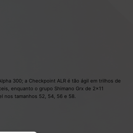
lpha 300; a Checkpoint ALR é tão ágil em trilhos de
íceis, enquanto o grupo Shimano Grx de 2×11
vel nos tamanhos 52, 54, 56 e 58.