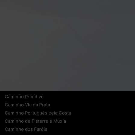
Contacto
+34 604 070 181
WhatsApp
caminosen@bicips.com
27740 Mondoñedo (Lugo)
Caminho Francês
Caminho do Norte
Caminho Primitivo
Caminho Via da Prata
Caminho Português pela Costa
Caminho de Fisterra e Muxía
Caminho dos Faróis