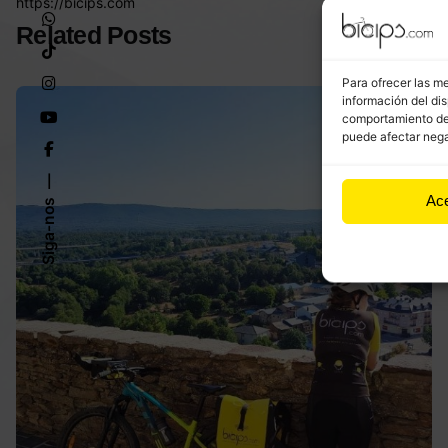
https://bicips.com
Related Posts
Para ofrecer las m
información del dis
comportamiento de n
puede afectar nega
Ac
Siga-nos