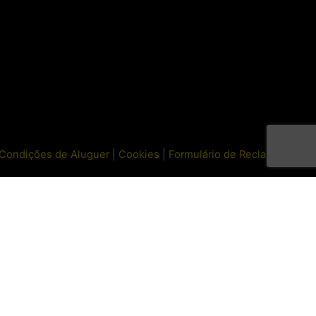
Next Post
Capacete Giro Revel
Condições de Aluguer
|
Cookies
|
Formulário de Reclamações