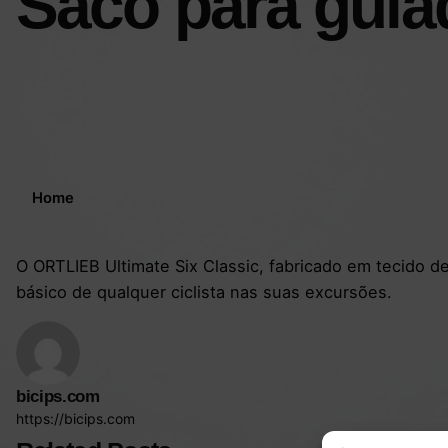
Saco para guiad
Home
O ORTLIEB Ultimate Six Classic, fabricado em tecido d
básico de qualquer ciclista nas suas excursões.
bicips.com
https://bicips.com