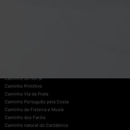
Contacto
+34 604 070 181
WhatsApp
caminosen@bicips.com
27740 Mondoñedo (Lugo)
Caminho Francês
Caminho do Norte
Caminho Primitivo
Caminho Via da Prata
Caminho Português pela Costa
Caminho de Fisterra e Muxía
Caminho dos Faróis
Caminho natural do Cantábrico