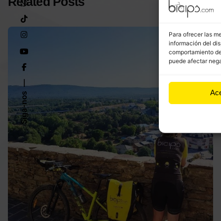
Related Posts
Para ofrecer las m
información del dis
comportamiento de n
puede afectar nega
Ac
Siga-nos
Publicado por
bicips.com