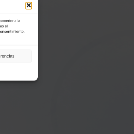
 acceder a la
mo el
consentimiento,
erencias