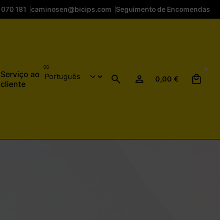
 070 181
caminosen@bicips.com
Seguimento de Encomendas
0
Serviço ao
0,00
€
cliente