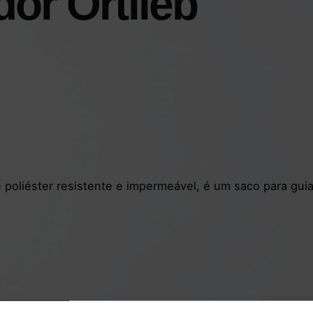
or Ortlieb
e poliéster resistente e impermeável, é um saco para g