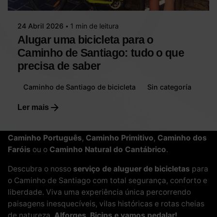
24 Abril 2026
1 min de leitura
Alugar uma bicicleta para o
Caminho de Santiago: tudo o que
precisa de saber
Aluguer de bicicletas para o Caminho de Santiago e
Caminho de Santiago de bicicleta
Sin categoría
rotas ciclistas no norte de Espanha
. Na Bicips
oferecemos bicicletas MTB, elétricas e gravel
Ler mais
totalmente equipadas, revisadas e prontas para
percorrer o
Caminho Francês
,
Caminho do Norte
,
Caminho Português
,
Caminho Primitivo
,
Caminho dos
Faróis
ou o
Caminho Natural do Cantábrico
.
Descubra o nosso
serviço de aluguer de bicicletas
para
o Caminho de Santiago com total segurança, conforto e
liberdade. Viva uma experiência única percorrendo
paisagens inesquecíveis, vilas históricas e rotas cheias
de natureza.
Alforges, Bicips e vamos pedalar!