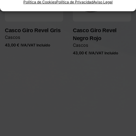
Política de Cookies
Política de Privacidad
Aviso Legal
Casco Giro Revel Gris
Casco Giro Revel
Cascos
Negro Rojo
Cascos
43,00
€
IVA/VAT Incluido
43,00
€
IVA/VAT Incluido