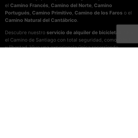
el
Camino Francés
,
Camino del Norte
,
Camino
Portugués
,
Camino Primitivo
,
Camino de los Faros
o el
Camino Natural del Cantábrico
.
Descubre nuestro
servicio de alquiler de bicicletas
para
el Camino de Santiago con total seguridad, comodidad
y libertad. Vive una experiencia única recorriendo
paisajes inolvidables, pueblos históricos y rutas llenas
de naturaleza.
¡Alforjas, Bicips y a rodar!