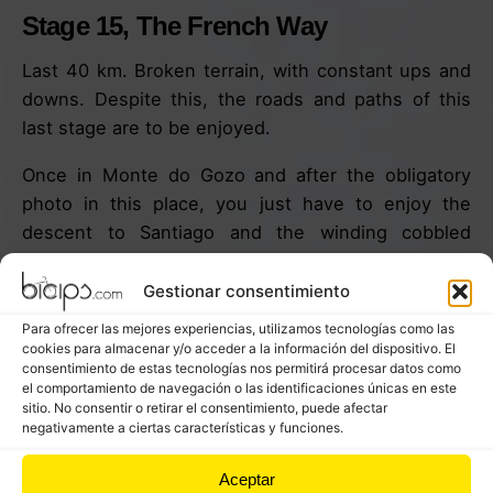
Stage 15, The French Way
Last 40 km. Broken terrain, with constant ups and
downs. Despite this, the roads and paths of this
last stage are to be enjoyed.
Once in Monte do Gozo and after the obligatory
photo in this place, you just have to enjoy the
descent to Santiago and the winding cobbled
streets until you reach the Praza do Obradoiro to
contemplate its wonderful beauty and begin to
Gestionar consentimiento
remember all the experiences of the Camino.
Para ofrecer las mejores experiencias, utilizamos tecnologías como las
cookies para almacenar y/o acceder a la información del dispositivo. El
AND CONGRATULATIONS! YOU HAVE FINALLY
consentimiento de estas tecnologías nos permitirá procesar datos como
el comportamiento de navegación o las identificaciones únicas en este
ARRIVED IN SANTIAGO DE COMPOSTELA!
sitio. No consentir o retirar el consentimiento, puede afectar
negativamente a ciertas características y funciones.
Aceptar