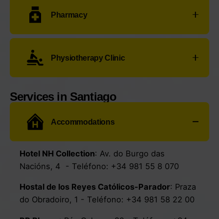
Parada de Autobuses
:
Rúa de Santiago, 8
-
Pharmacy
Teléfono:
+34 900 929 192
Taxi Lolo Villar:
Rúa Alcalde Juan Vidal
Manuel Saavedra Robledo:
Rúa Padre Pardo,
- Teléfono:
+34 636 48 33 08
Physiotherapy Clinic
34
-
Teléfono:
+34 981 50 00 41
Taxi Gerardo:
Rúa Alcalde Juan Vidal
Barreiro Salvado:
Rúa Xosé Neira Vilas,
- Teléfono:
+34 639 62 82 62
Clinica Kercus
:
Rúa Luís Seoane, s/n, Bajo
-
2
-
Teléfono:
+34 981 50 00 06
Services in Santiago
Teléfono:
+34 881 09 62 22
Accommodations
Fisioterapia Crismar
:
Rúa Lugo, 128
-
Teléfono:
+34 981 50 81 67
Hotel NH Collection
:
Av. do Burgo das
Nacións, 4
- Teléfono:
+34 981 55 8 070
Hostal de los Reyes Católicos-Parador
:
Praza
do Obradoiro, 1
- Teléfono:
+34 981 58 22 00