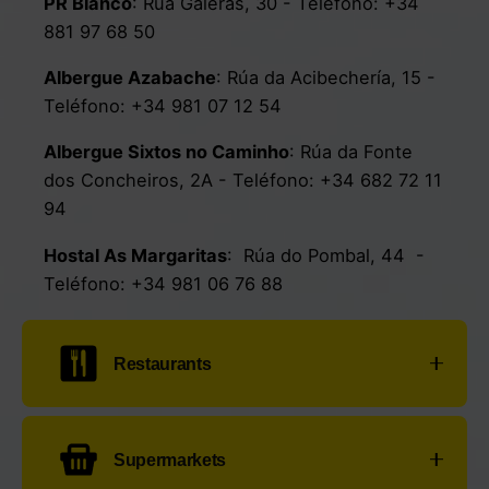
PR Blanco
:
Rúa Galeras, 30
- Teléfono:
+34
881 97 68 50
Albergue Azabache
:
Rúa da Acibechería, 15
-
Teléfono:
+34 981 07 12 54
Albergue Sixtos no Caminho
:
Rúa da Fonte
dos Concheiros, 2A
- Teléfono:
+34 682 72 11
94
Hostal As Margaritas
:
Rúa do Pombal, 44
-
Teléfono:
+34 981 06 76 88
Restaurants
Restaurante San Jaime
:
Praza de Fonseca 7
-
Supermarkets
Teléfono:
+34 981 57 22 57