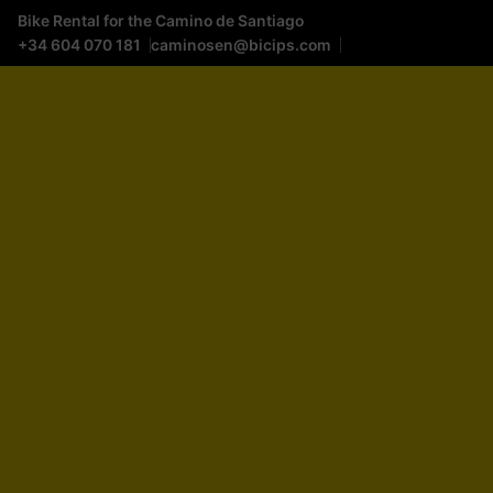
Bike Rental for the Camino de Santiago
+34 604 070 181
caminosen@bicips.com