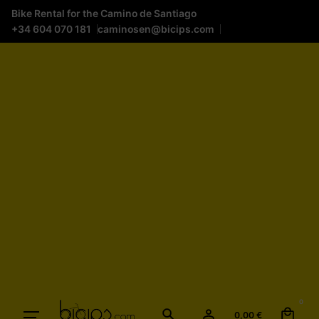
Bike Rental for the Camino de Santiago
+34 604 070 181
caminosen@bicips.com
0
0,00
€