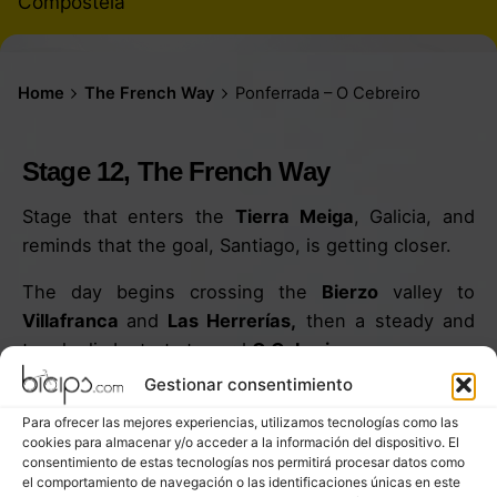
Compostela
Home
The French Way
Ponferrada – O Cebreiro
Stage 12, The French Way
Stage that enters the
Tierra Meiga
, Galicia, and
reminds that the goal, Santiago, is getting closer.
The day begins crossing the
Bierzo
valley to
Villafranca
and
Las Herrerías,
then a steady and
tough climb starts toward
O Cebreiro
.
Gestionar consentimiento
The elevation gain is significant (from +480 m up to
Para ofrecer las mejores experiencias, utilizamos tecnologías como las
more than 1,300 m at
O Cebreiro
). Nevertheless, it
cookies para almacenar y/o acceder a la información del dispositivo. El
offers spectacular mountain landscapes, with
consentimiento de estas tecnologías nos permitirá procesar datos como
centuries-old oak and chestnut forests.
el comportamiento de navegación o las identificaciones únicas en este