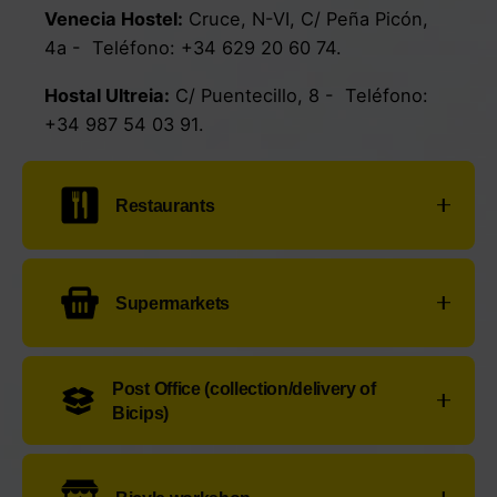
Venecia Hostel
:
Cruce, N-VI, C/ Peña Picón,
4a
- Teléfono:
+34 629 20 60 74
.
Hostal Ultreia
:
C/ Puentecillo, 8
- Teléfono:
+34 987 54 03 91
.
Restaurants
La Parada del Peregrino Alegre
:
C/Campo de
Supermarkets
la Gallina, 8
- Teléfono:
+34 633 72 17 70
Mesón Don Nacho
:
C/ Troqueles, s/n
-
Dia
:
C/ Dr. Arén, 3
- Teléfono:
+34
912 17 04
Teléfono:
+34 987 54 00 76
Post Office (collection/delivery of
53
Bicips)
Mesón Los Ancares
:
C/ Yedra, 1
- Teléfono:
Claudio
:
C/ Concepción, 7
- Teléfono:
+34
+34 987 54 23 17
Oficina de Correos
:
Calle Ribadeo, 43
-
901 11 69 95