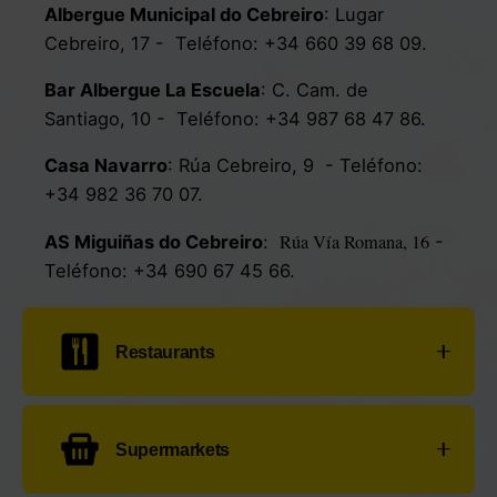
Albergue Municipal do Cebreiro
:
Lugar
Cebreiro, 17
- Teléfono:
+34
660 39 68 09
.
Bar Albergue La Escuela
:
C. Cam. de
Santiago, 10
- Teléfono:
+34 987 68 47 86
.
Casa Navarro
:
Rúa Cebreiro, 9
- Teléfono:
+34 982 36 70 07
.
Rúa Vía Romana, 16
AS Miguiñas do Cebreiro
:
-
Teléfono:
+34 690 67 45 66
.
Restaurants
Rest. Esther:
Avda. Castilla, 15
- Teléfono:
Supermarkets
+34
692 15 02 56