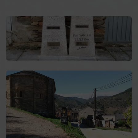
Fisioterapia Triacastela
:
Rúa Leoncio
Cadorniga Carro,1
. Teléfono:
+34
982 54 84
91