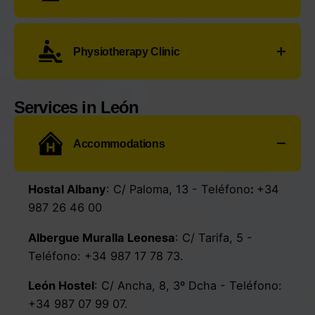
Parada de Autobuses
: C/ Ronda de la
Farmacia Lda Gamasa Bandrés
:
Avda. la
Estación, 23 Teléfono:
+34 902 42 22 42
Physiotherapy Clinic
Constitución, 83
- Teléfono:
+34 987 78 07 53
Taxis con portabicicletas:
Fisiosahagún
:
C/ Flora Flórez, 14
- Teléfono:
Gentilio Del Amo Herrero
:
C/ Ronda
Services in León
+34 653 63 16 42
de la Estación, 7
- Teléfono:
+34 689
39 95 56
.
Accommodations
Fisiomer:
.
Avda. Doctores Bermejo y
Taxi Alvarez:
C/ El Montecillo, 28
-
Calderón, 10
- Teléfono:
+34 987 78 12 02
Teléfono:
+34 669 79 77 69
Hostal Albany
:
C/ Paloma, 13
- Teléfono
:
+34
987 26 46 00
Albergue Muralla Leonesa
:
C/ Tarifa, 5
-
Teléfono:
+34 987 17 78 73
.
León Hostel
:
C/ Ancha, 8, 3º Dcha
- Teléfono:
+34 987 07 99 07
.