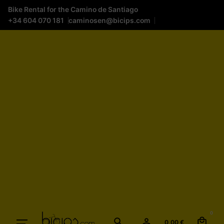
Bike Rental for the Camino de Santiago
+34 604 070 181
caminosen@bicips.com
0
0,00
€