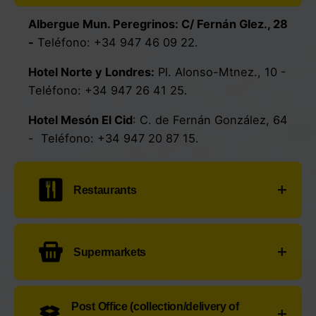
Albergue Mun. Peregrinos:
C/ Fernán Glez., 28
-
Teléfono:
+34 947 46 09 22
.
Hotel Norte y Londres
:
Pl. Alonso-Mtnez., 10
-
Teléfono:
+34 947 26 41 25
.
Hotel Mesón El Cid
:
C. de Fernán González, 64
- Teléfono:
+34 947 20 87 15
.
Restaurants
Cervecería Morito
:
C. Diego Porcelos, 1
-
Supermarkets
Teléfono:
+34 947 26 75 55
.
La Favorita Burgos Taberna
:
C/ Avellanos, 8
-
Mercadona
:
C/ Villalón, 16
- Teléfono:
+34
Teléfono:
+34 947 20 59 49
.
Post Office (collection/delivery of