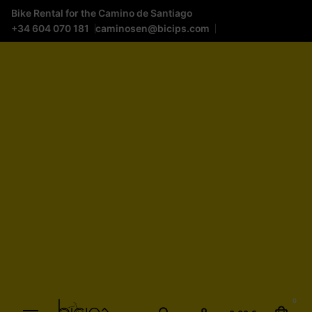
Bike Rental for the Camino de Santiago
+34 604 070 181
caminosen@bicips.com
0