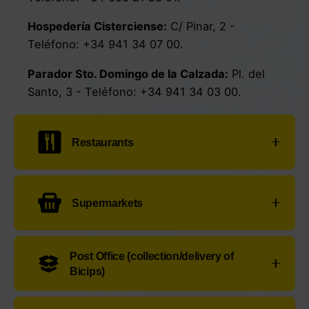
Hospedería Cisterciense
:
C/ Pinar, 2
-
Teléfono:
+34 941 34 07 00
.
Parador Sto. Domingo de la Calzada
:
Pl. del
Santo, 3
- Teléfono:
+34 941 34 03 00
.
Restaurants
Casa Amparo:
C/ Mayor, 68
- Teléfono:
+34
Supermarkets
941 34 21 25
Rest. Eibarresa
:
Pl. San Jerónimo Hermosilla,
Eroski
:
Calle Madrid, 10
- Teléfono:
+34
941
26
- Teléfono:
+34 941 34 12 12
.
Post Office (collection/delivery of
34 26 00.
Bicips)
Parador Sto. Domingo de la Calzada
:
Pl. del
Dia
:
Avda. Cuerpos de Obras Publicas, 9, 11 -
Santo, 3
- Teléfono:
+34 941 34 03 00
.