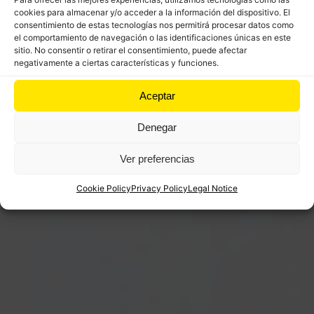
true that there are alternatives by the national road
cookies para almacenar y/o acceder a la información del dispositivo. El
if at some point you need that possibility, either by
consentimiento de estas tecnologías nos permitirá procesar datos como
weather or by influx of pilgrims on foot.
el comportamiento de navegación o las identificaciones únicas en este
sitio. No consentir o retirar el consentimiento, puede afectar
negativamente a ciertas características y funciones.
Aceptar
Denegar
Ver preferencias
Cookie Policy
Privacy Policy
Legal Notice