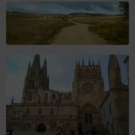
Fisiotem CBM
:
Av. del Cid Campeador, 37, 1, B
- Teléfono
:
+34 947 21 80 82
.