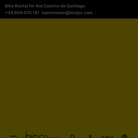
Bike Rental for the Camino de Santiago
+34 604 070 181
caminosen@bicips.com
0
0,00
€