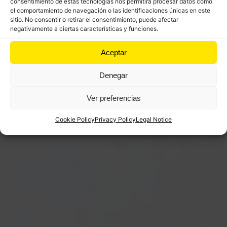
consentimiento de estas tecnologías nos permitirá procesar datos como
el comportamiento de navegación o las identificaciones únicas en este
sitio. No consentir o retirar el consentimiento, puede afectar
It is worth mentioning the view of the Natural Park
negativamente a ciertas características y funciones.
of Oyambre. In Unquera awaits its famous
Corbatas, its people and its asturcantabrian
Aceptar
products.
Denegar
Ver preferencias
Cookie Policy
Privacy Policy
Legal Notice