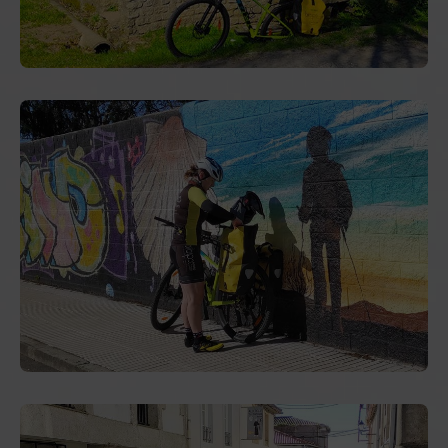
Rúa de Touro,
43
- Teléfono:
+34 672 63 55
89
Taxi Santiago
:
Av. de Rodrigo
del Padrón11
-
Teléfono:
+34
669 02 64 86