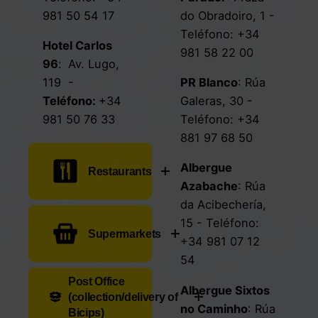
981 50 54 17
do Obradoiro, 1
-
Teléfono:
+34
Hotel Carlos
981 58 22 00
96
:
Av. Lugo,
119
-
PR Blanco
:
Rúa
Teléfono
:
+34
Galeras, 30
-
981 50 76 33
Teléfono:
+34
881 97 68 50
Albergue
Restaurants
Azabache
:
Rúa
da Acibechería,
Pulpería A
15
- Teléfono:
Supermarkets
Garnacha
:
Rúa
+34 981 07 12
Viejo de
54
Santiago, 2
-
Gadis
:
Av. Lalín,
Post Office
Albergue Sixtos
Teléfono:
+34
(collection/delivery of
s/n
- Teléfono:
no Caminho
:
Rúa
605 88 32 68
Bicips)
+34 981 50 77