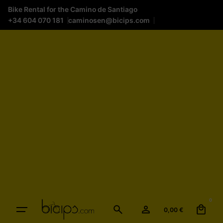
Bike Rental for the Camino de Santiago
+34 604 070 181
caminosen@bicips.com
0
0,00
€