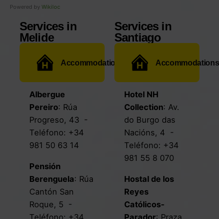
Powered by
Wikiloc
Services in
Services in
Melide
Santiago
Accommodations
Accommodation
Albergue
Hotel NH
Pereiro
:
Rúa
Collection
:
Av.
Progreso, 43
-
do Burgo das
Teléfono:
+34
Nacións, 4
-
981 50 63 14
Teléfono:
+34
981 55 8 070
Pensión
Berenguela
:
Rúa
Hostal de los
Cantón San
Reyes
Roque, 5
-
Católicos-
Teléfono:
+34
Parador
:
Praza