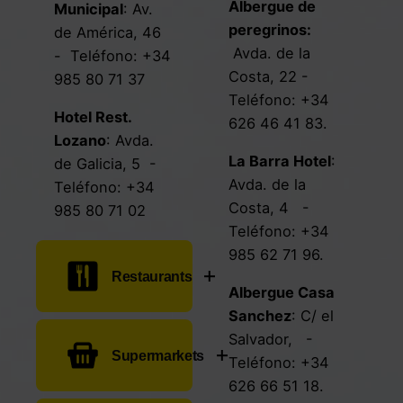
Albergue de
Municipal
: Av.
peregrinos:
de América, 46
Avda. de la
- Teléfono:
+34
Costa, 22 -
985 80 71 37
Teléfono:
+34
Hotel Rest.
626 46 41 83
.
Lozano
:
Avda.
La Barra Hotel
:
de Galicia, 5
-
Avda. de la
Teléfono:
+34
Costa, 4
-
985 80 71 02
Teléfono:
+34
985 62 71 96
.
Restaurants
Albergue Casa
Sanchez
:
C/ el
Rest. Lozano
:
Salvador,
-
Supermarkets
Avda. de Galicia,
Teléfono:
+34
5
- Teléfono:
626 66 51 18
.