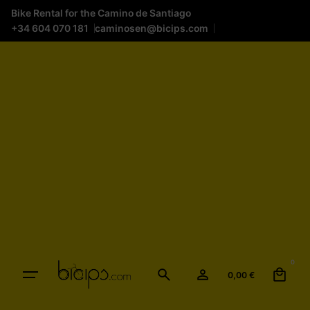
Bike Rental for the Camino de Santiago
+34 604 070 181
caminosen@bicips.com
0
0,00
€