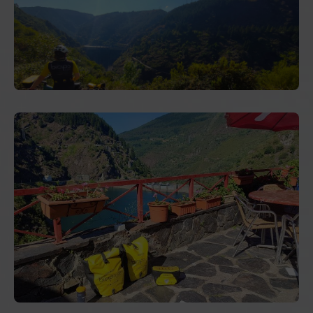
Carmen
:
Av. de
la Costa
-
Teléfono:
+34
676 20 46 68