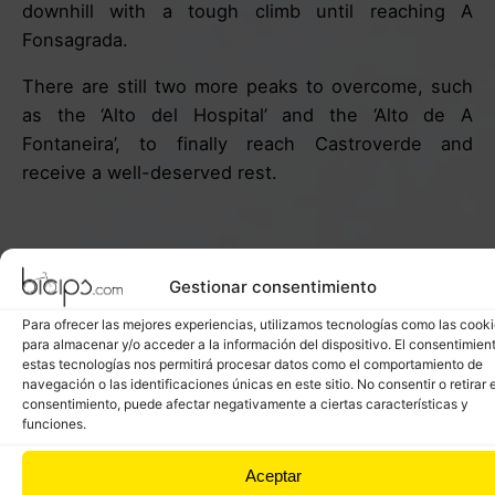
downhill with a tough climb until reaching A
Fonsagrada.
There are still two more peaks to overcome, such
as the ‘Alto del Hospital’ and the ‘Alto de A
Fontaneira’, to finally reach Castroverde and
receive a well-deserved rest.
Gestionar consentimiento
Para ofrecer las mejores experiencias, utilizamos tecnologías como las cook
para almacenar y/o acceder a la información del dispositivo. El consentimien
estas tecnologías nos permitirá procesar datos como el comportamiento de
navegación o las identificaciones únicas en este sitio. No consentir o retirar e
consentimiento, puede afectar negativamente a ciertas características y
funciones.
Aceptar