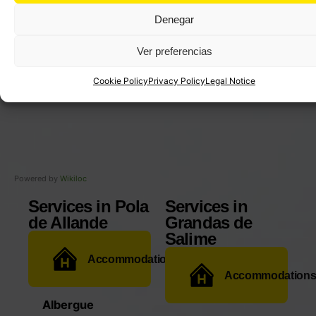
Denegar
Ver preferencias
Cookie Policy
Privacy Policy
Legal Notice
Powered by
Wikiloc
Services in Pola
Services in
de Allande
Grandas de
Salime
Accommodations
Accommodation
Albergue