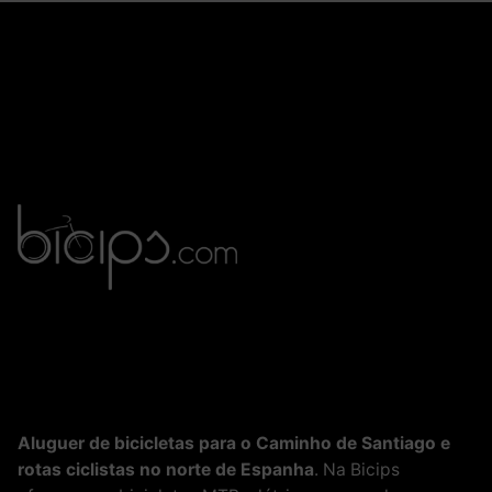
Name
*
Email
*
Guardar o meu nome, email e site neste navegador para a
próxima vez que eu comentar.
Submit Review
Aluguer de bicicletas para o Caminho de Santiago e
rotas ciclistas no norte de Espanha
. Na Bicips