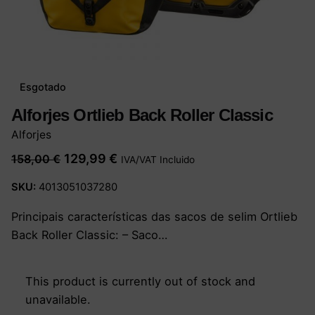
Esgotado
Alforjes Ortlieb Back Roller Classic
Alforjes
O
O
129,99
€
158,00
€
IVA/VAT Incluido
preço
preço
SKU:
4013051037280
original
atual
era:
é:
Principais características das sacos de selim Ortlieb
158,00 €.
129,99 €.
Back Roller Classic: – Saco…
This product is currently out of stock and
unavailable.